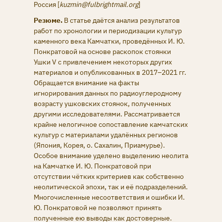
Россия [
kuzmin@fulbrightmail.org
]
Резюме.
В статье даётся анализ результатов
работ по хронологии и периодизации культур
каменного века Камчатки, проведённых И. Ю.
Понкратовой на основе раскопок стоянки
Ушки V с привлечением некоторых других
материалов и опубликованных в 2017–2021 гг.
Обращается внимание на факты
игнорирования данных по радиоуглеродному
возрасту ушковских стоянок, полученных
другими исследователями. Рассматривается
крайне нелогичное сопоставление камчатских
культур с материалами удалённых регионов
(Япония, Корея, о. Сахалин, Приамурье).
Особое внимание уделено выделению неолита
на Камчатке И. Ю. Понкратовой при
отсутствии чётких критериев как собственно
неолитической эпохи, так и её подразделений.
Многочисленные несоответствия и ошибки И.
Ю. Понкратовой не позволяют принять
полученные ею выводы как достоверные.