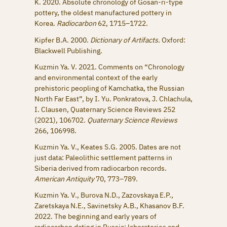
K. 2020. Absolute chronology of Gosan-ri-type
pottery, the oldest manufactured pottery in
Korea.
Radiocarbon
62, 1715–1722.
Kipfer B.A. 2000.
Dictionary of Artifacts
. Oxford:
Blackwell Publishing.
Kuzmin Ya. V. 2021. Comments on “Chronology
and environmental context of the early
prehistoric peopling of Kamchatka, the Russian
North Far East”, by I. Yu. Ponkratova, J. Chlachula,
I. Clausen, Quaternary Science Reviews 252
(2021), 106702.
Quaternary Science Reviews
266, 106998.
Kuzmin Ya. V., Keates S.G. 2005. Dates are not
just data: Paleolithic settlement patterns in
Siberia derived from radiocarbon records.
American Antiquity
70, 773–789.
Kuzmin Ya. V., Burova N.D., Zazovskaya E.P.,
Zaretskaya N.E., Savinetsky A.B., Khasanov B.F.
2022. The beginning and early years of