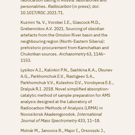
radiocarbon dating in Russia: laboratories and
personalities.
Radiocarbon
(in press); doi:
10.1017/RDC.2021.71.
Kuzmin Ya. V., Vorobei I.E., Glascock M.D.,
Grebennikov A.V. 2021. Sourcing of obsidian
artefacts from the Omolon River basin and the
neighbouring region (North-Eastern Siberia):
prehistoric procurement from Kamchatkan and
Chukotkan sources.
Archaeometry
63, 1146–
1153.
Lysikov A.I., Kalinkin P.N., Sashkina K.A., Okunev
A.G., Parkhomchuk E.V., Rastigeev S.A.,
Parkhomchuk V.V., Kuleshov D.V., Vorobyeva E.E.,
Dralyuk R.I. 2018. Novel simplified absorption-
catalytic method of sample preparation for AMS
analysis designed at the Laboratory of
Radiocarbon Methods of Analysis (LRMA) in
Novosibirsk Akademgorodok.
International
Journal of Mass Spectrometry
433, 11–18.
Molnár M., Janovics R., Major I., Orsovszki J.,