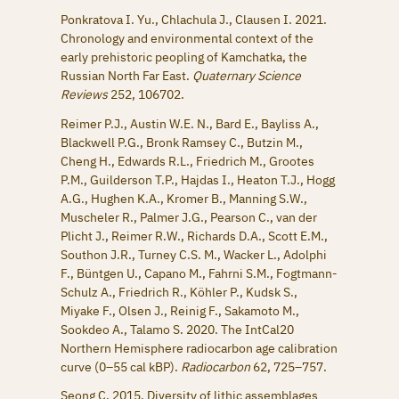
Ponkratova I. Yu., Chlachula J., Clausen I. 2021.
Chronology and environmental context of the
early prehistoric peopling of Kamchatka, the
Russian North Far East.
Quaternary Science
Reviews
252, 106702.
Reimer P.J., Austin W.E. N., Bard E., Bayliss A.,
Blackwell P.G., Bronk Ramsey C., Butzin M.,
Cheng H., Edwards R.L., Friedrich M., Grootes
P.M., Guilderson T.P., Hajdas I., Heaton T.J., Hogg
A.G., Hughen K.A., Kromer B., Manning S.W.,
Muscheler R., Palmer J.G., Pearson C., van der
Plicht J., Reimer R.W., Richards D.A., Scott E.M.,
Southon J.R., Turney C.S. M., Wacker L., Adolphi
F., Büntgen U., Capano M., Fahrni S.M., Fogtmann-
Schulz A., Friedrich R., Köhler P., Kudsk S.,
Miyake F., Olsen J., Reinig F., Sakamoto M.,
Sookdeo A., Talamo S. 2020. The IntCal20
Northern Hemisphere radiocarbon age calibration
curve (0–55 cal kBP).
Radiocarbon
62, 725–757.
Seong C. 2015. Diversity of lithic assemblages