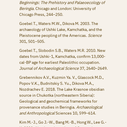
Beginnings: The Prehistory and Palaeoecology of
Beringia.
Chicago and London: University of
Chicago Press, 244–250.
Goebel T., Waters M.W., Dikova M. 2003. The
archaeology of Ushki Lake, Kamchatka, and the
Pleistocene peopling of the Americas.
Science
301, 501–505.
Goebel T., Slobodin S.B., Waters M.R. 2010. New
dates from Ushki-1, Kamchatka, confirm 13,000-
cal-BP age for earliest Paleolithic occupation.
Journal of Archaeological Science
37, 2640–2649.
Grebennikov A.V., Kuzmin Ya. V., Glascock M.D.,
Popov V.K., Budnitskiy S. Yu., Dikova M.A.,
Nozdrachev E. 2018. The Lake Krasnoe obsidian
source in Chukotka (northeastern Siberia):
Geological and geochemical frameworks for
provenance studies in Beringia.
Archaeological
and Anthropological
Sciences 10, 599–614.
Kim M.-J., Go J.-W., Bang M.-B., Hong W., Lee G.-