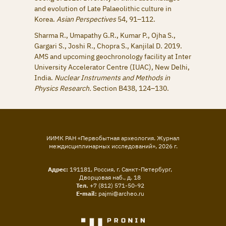
and evolution of Late Palaeolithic culture in
Korea.
Asian Perspectives
54, 91–112.
Sharma R., Umapathy G.R., Kumar P., Ojha S.,
Gargari S., Joshi R., Chopra S., Kanjilal D. 2019.
AMS and upcoming geochronology facility at Inter
University Accelerator Centre (IUAC), New Delhi,
India.
Nuclear Instruments and Methods in
Physics Research.
Section B438, 124–130.
ИИМК РАН «Первобытная археология. Журнал
междисциплинарных исследований»,
2026
г.
Адрес:
191181, Россия, г. Санкт-Петербург,
Дворцовая наб., д. 18
Тел.
+7 (812) 571-50-92
E-mail:
pajmi@archeo.ru