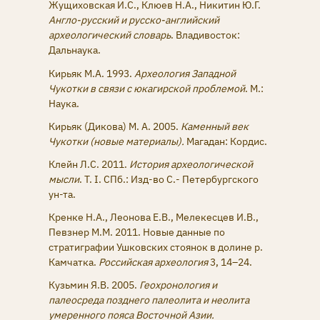
Жущиховская И.С., Клюев Н.А., Никитин Ю.Г.
Англо-русский и русско-английский
археологический словарь
. Владивосток:
Дальнаука.
Кирьяк М.А. 1993.
Археология Западной
Чукотки в связи с юкагирской проблемой
. М.:
Наука.
Кирьяк (Дикова) М. А. 2005.
Каменный век
Чукотки (новые материалы).
Магадан: Кордис.
Клейн Л.С. 2011.
История археологической
мысли
. Т. I. CПб.: Изд-во С.- Петербургского
ун-та.
Кренке Н.А., Леонова Е.В., Мелекесцев И.В.,
Певзнер М.М. 2011. Новые данные по
стратиграфии Ушковских стоянок в долине р.
Камчатка.
Российская археология
3, 14–24.
Кузьмин Я.В. 2005.
Геохронология и
палеосреда позднего палеолита и неолита
умеренного пояса Восточной Азии.