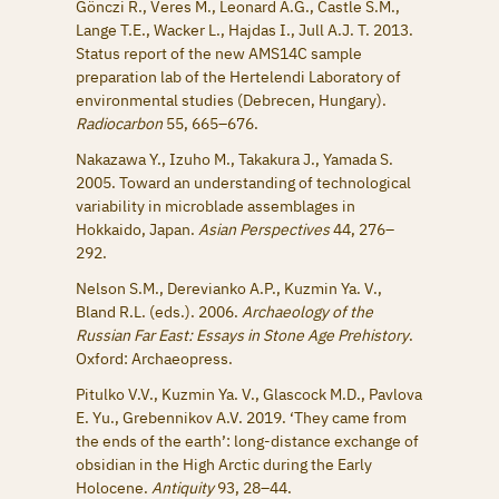
Gönczi R., Veres M., Leonard A.G., Castle S.M.,
Lange T.E., Wacker L., Hajdas I., Jull A.J. T. 2013.
Status report of the new AMS14C sample
preparation lab of the Hertelendi Laboratory of
environmental studies (Debrecen, Hungary).
Radiocarbon
55, 665–676.
Nakazawa Y., Izuho M., Takakura J., Yamada S.
2005. Toward an understanding of technological
variability in microblade assemblages in
Hokkaido, Japan.
Asian Perspectives
44, 276–
292.
Nelson S.M., Derevianko A.P., Kuzmin Ya. V.,
Bland R.L. (eds.). 2006.
Archaeology of the
Russian Far East: Essays in Stone Age Prehistory
.
Oxford: Archaeopress.
Pitulko V.V., Kuzmin Ya. V., Glascock M.D., Pavlova
E. Yu., Grebennikov A.V. 2019. ‘They came from
the ends of the earth’: long-distance exchange of
obsidian in the High Arctic during the Early
Holocene.
Antiquity
93, 28–44.