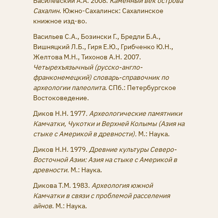
Василевский А.А. 2008.
Каменный век острова
Сахалин
. Южно-Сахалинск: Сахалинское
книжное изд-во.
Васильев С.А., Бозински Г., Бредли Б.А.,
Вишняцкий Л.Б., Гиря Е.Ю., Грибченко Ю.Н.,
Желтова М.Н., Тихонов А.Н. 2007.
Четырехъязычный (русско-англо-
франконемецкий) словарь-справочник по
археологии палеолита
. СПб.: Петербургское
Востоковедение.
Диков Н.Н. 1977
. Археологические памятники
Камчатки, Чукотки и Верхней Колымы (Азия на
стыке с Америкой в древности).
М.: Наука.
Диков Н.Н. 1979.
Древние культуры Северо-
Восточной Азии: Азия на стыке с Америкой в
древности.
М.: Наука.
Дикова Т.М. 1983.
Археология южной
Камчатки в связи с проблемой расселения
айнов
. М.: Наука.