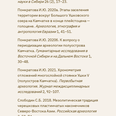
науки в Сибири
26 (2), 17–23.
Понкратова И.Ю. 2020а. Этапы заселения
территории вокруг Большого Ушковского
озера на Камчатке в конце плейстоцена —
голоцене.
Археология, этнография и
антропология Евразии
1, 41–51.
Понкратова И.Ю. 2020б. К вопросу о
периодизации археологии полуострова
Камчатка.
Гуманитарные исследования в
Восточной Сибири и на Дальнем Востоке
1,
30–48.
Понкратова И.Ю. 2021. Хронометрия
отложений многослойной стоянки Ушки V
(полуостров Камчатка).
Первобытная
археология. Журнал междисциплинарных
исследований
2, 92–107.
Слободин С.Б. 2018. Мезолитическая традиция
черешковых пластинчатых наконечников
Северо-Востока Азии.
Российская археология