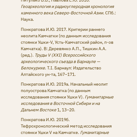
Питулько В.В., Павлова Е.Ю. 2010.
Геоархеология и радиоуглеродная хронология
каменного века Северо-Восточной Азии.
СПб.:
Наука.
Понкратова И.Ю. 2017. Критерии раннего
неолита Камчатки (по данным исследования
стоянки Ушки-V, Усть-Камчатcкий район, п-ов
Камчатка). В: Деревянко А.П., Тишкин А.А.
(ред.).
Труды V (XXI) Всероссийского
археологического съезда в Барнауле —
Белокурихе
. Т.I. Барнаул: Издательство
Алтайского ун-та, 167–171.
Понкратова И.Ю. 2019а. Начальный неолит
полуострова Камчатка (по данным
исследования стоянки Ушки V).
Гуманитарные
исследования в Восточной Сибири и на
Дальнем Востоке
1, 13–20.
Понкратова И.Ю. 2019б.
Тефрохронологический метод исследования
стоянки Ушки V на Камчатке.
Гуманитарные