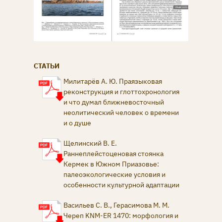
СТАТЬИ
Милитарёв А. Ю. Праязыковая
реконструкция и глоттохронология
и что думал ближневосточный
неолитический человек о времени
и о душе
Щелинский В. Е.
Раннеплейстоценовая стоянка
Кермек в Южном Приазовье:
палеоэкологические условия и
особенности культурной адаптации
Васильев С. В., Герасимова М. М.
Череп KNM-ER 1470: морфология и