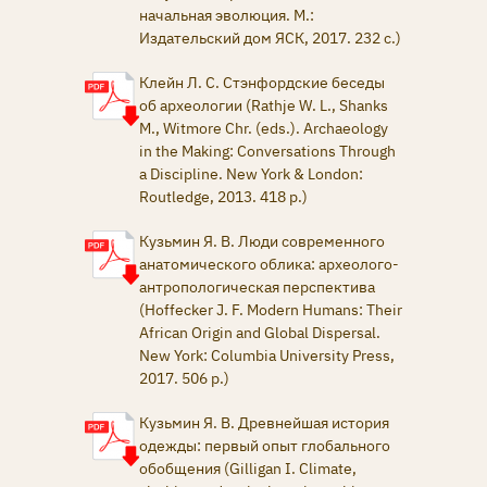
начальная эволюция. М.:
Издательский дом ЯСК, 2017. 232 с.)
Клейн Л. С. Стэнфордские беседы
об археологии (Rathje W. L., Shanks
M., Witmore Chr. (eds.). Archaeology
in the Making: Conversations Through
a Discipline. New York & London:
Routledge, 2013. 418 p.)
Кузьмин Я. В. Люди современного
анатомического облика: археолого-
антропологическая перспектива
(Hoffecker J. F. Modern Humans: Their
African Origin and Global Dispersal.
New York: Columbia University Press,
2017. 506 p.)
Кузьмин Я. В. Древнейшая история
одежды: первый опыт глобального
обобщения (Gilligan I. Climate,