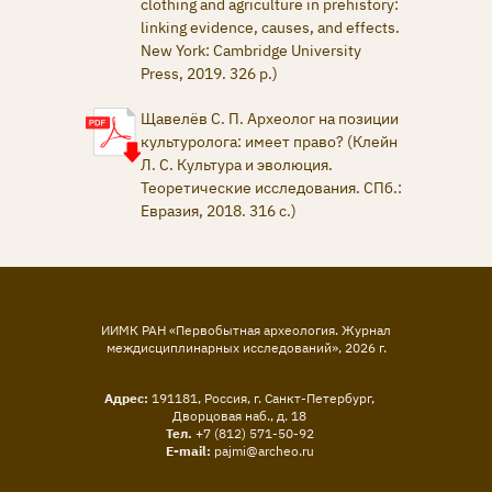
clothing and agriculture in prehistory:
linking evidence, causes, and effects.
New York: Cambridge University
Press, 2019. 326 p.)
Щавелёв С. П. Археолог на позиции
культуролога: имеет право? (Клейн
Л. С. Культура и эволюция.
Теоретические исследования. СПб.:
Евразия, 2018. 316 с.)
ИИМК РАН «Первобытная археология. Журнал
междисциплинарных исследований»,
2026
г.
Адрес:
191181, Россия, г. Санкт-Петербург,
Дворцовая наб., д. 18
Тел.
+7 (812) 571-50-92
E-mail:
pajmi@archeo.ru